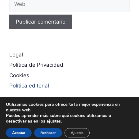
Web
Legal
Política de Privacidad
Cookies
Política editorial
Utilizamos cookies para ofrecerte la mejor experiencia en
nuestra web.
Puedes aprender más sobre qué cookies utilizamos o
desactivarlas en los
ajustes
.
© 2026 Colchones.org
Aceptar
Rechazar
• Creado con
Ajustes
GeneratePress