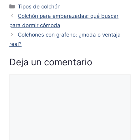
Categorías
Tipos de colchón
Colchón para embarazadas: qué buscar
para dormir cómoda
Colchones con grafeno: ¿moda o ventaja
real?
Deja un comentario
Comentario