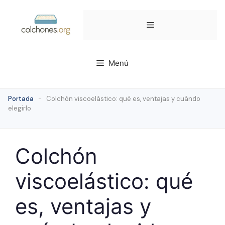
Saltar
al
Menú
contenido
Menú
Portada
-
Colchón viscoelástico: qué es, ventajas y cuándo
elegirlo
Colchón
viscoelástico: qué
es, ventajas y