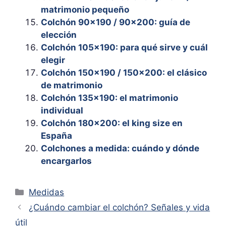
matrimonio pequeño
Colchón 90×190 / 90×200: guía de
elección
Colchón 105×190: para qué sirve y cuál
elegir
Colchón 150×190 / 150×200: el clásico
de matrimonio
Colchón 135×190: el matrimonio
individual
Colchón 180×200: el king size en
España
Colchones a medida: cuándo y dónde
encargarlos
Categorías
Medidas
¿Cuándo cambiar el colchón? Señales y vida
útil