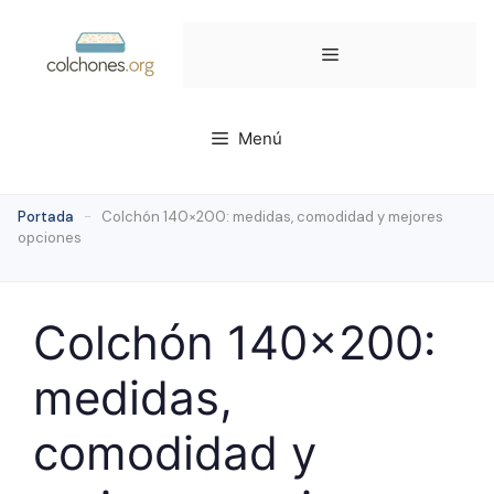
Saltar
al
Menú
contenido
Menú
Portada
-
Colchón 140×200: medidas, comodidad y mejores
opciones
Colchón 140×200:
medidas,
comodidad y