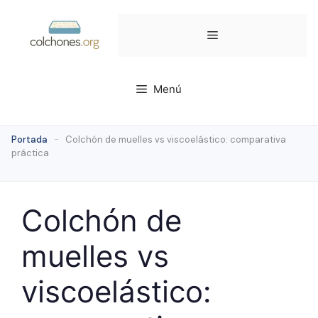
Saltar
al
Menú
contenido
Menú
Portada
-
Colchón de muelles vs viscoelástico: comparativa
práctica
Colchón de
muelles vs
viscoelástico: