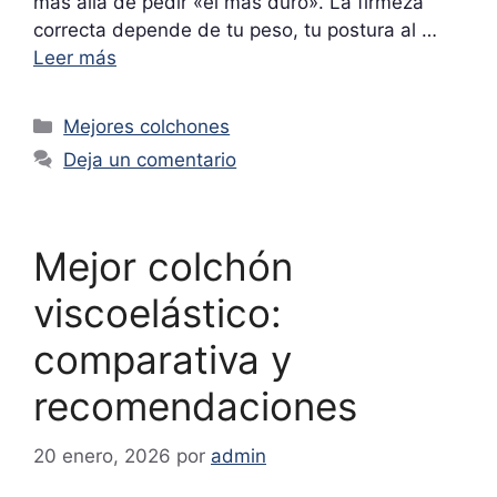
más allá de pedir «el más duro». La firmeza
correcta depende de tu peso, tu postura al …
Leer más
Categorías
Mejores colchones
Deja un comentario
Mejor colchón
viscoelástico:
comparativa y
recomendaciones
20 enero, 2026
por
admin