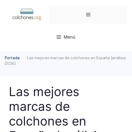
Saltar
al
Menú
contenido
Menú
Portada
-
Las mejores marcas de colchones en España (análisis
2026)
Las mejores
marcas de
colchones en