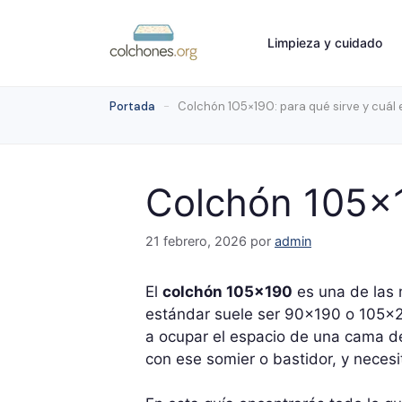
Saltar
al
Limpieza y cuidado
contenido
Portada
-
Colchón 105×190: para qué sirve y cuál e
Colchón 105×19
21 febrero, 2026
por
admin
El
colchón 105×190
es una de las 
estándar suele ser 90×190 o 105×20
a ocupar el espacio de una cama d
con ese somier o bastidor, y necesi