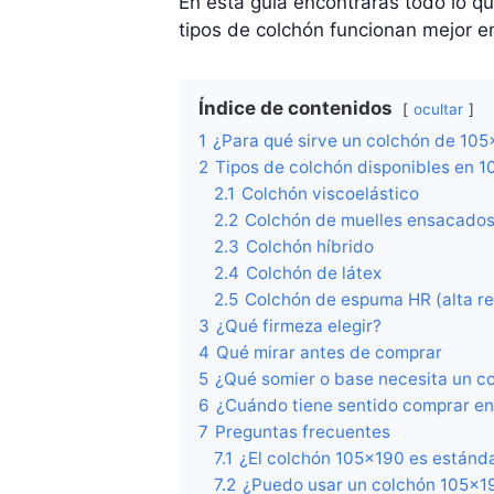
En esta guía encontrarás todo lo qu
tipos de colchón funcionan mejor en
Índice de contenidos
ocultar
1
¿Para qué sirve un colchón de 10
2
Tipos de colchón disponibles en 
2.1
Colchón viscoelástico
2.2
Colchón de muelles ensacado
2.3
Colchón híbrido
2.4
Colchón de látex
2.5
Colchón de espuma HR (alta res
3
¿Qué firmeza elegir?
4
Qué mirar antes de comprar
5
¿Qué somier o base necesita un c
6
¿Cuándo tiene sentido comprar e
7
Preguntas frecuentes
7.1
¿El colchón 105×190 es estánda
7.2
¿Puedo usar un colchón 105×1