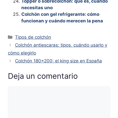
Topper o sobrecolchón: qué es, cuándo
necesitas uno
Colchón con gel refrigerante: cómo
funcionan y cuándo merecen la pena
Categorías
Tipos de colchón
Colchón antiescaras: tipos, cuándo usarlo y
cómo elegirlo
Colchón 180×200: el king size en España
Deja un comentario
Comentario