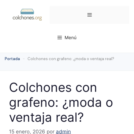
Saltar
al
Menú
contenido
Menú
Portada
-
Colchones con grafeno: ¿moda o ventaja real?
Colchones con
grafeno: ¿moda o
ventaja real?
15 enero, 2026
por
admin